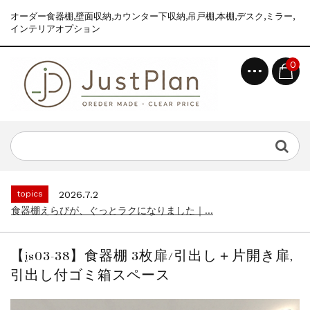
オーダー食器棚,壁面収納,カウンター下収納,吊戸棚,本棚,デスク,ミラー,
インテリアオプション
0
topics
2026.7.2
食器棚えらびが、ぐっとラクになりました｜...
news
2026.8.6
2026年 夏季休業のお知らせ...
topics
2026.7.2
食器棚えらびが、ぐっとラクになりました｜...
news
2026.8.6
2026年 夏季休業のお知らせ...
【js03-38】食器棚 3枚扉/引出し＋片開き扉,
topics
2026.7.2
引出し付ゴミ箱スペース
食器棚えらびが、ぐっとラクになりました｜...