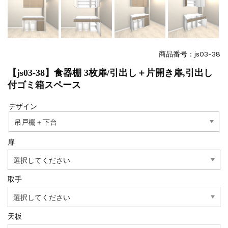
商品番号：js03-38
【js03-38】食器棚 3枚扉/引出し＋片開き扉,引出し
付ゴミ箱スペース
デザイン
扉
取手
天板