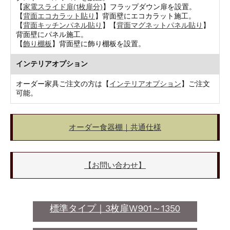
【
家電スライド扉(1枚扉分)
】フラップダウン扉を設置。
【
背面エコカラット貼り
】背面壁にエコカラット施工。
【
背面キッチンパネル貼り
】【
背面マグネットパネル貼り
】
背面壁にパネル施工。
【
飾り棚板
】背面壁に飾り棚板を設置。
インテリアオプション
オーダー家具ご注文の方は【
インテリアオプション
】ご注文
可能。
オーダー食器棚｜共通仕様
【お問い合わせ】
標準タイプ｜3枚扉W901～1350