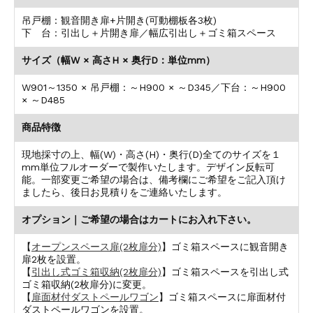
吊戸棚：観音開き扉+片開き(可動棚板各3枚)
下 台：引出し＋片開き扉／幅広引出し＋ゴミ箱スペース
サイズ（幅W × 高さH × 奥行D：単位mm）
W901～1350 × 吊戸棚：～H900 × ～D345／下台：～H900
× ～D485
商品特徴
現地採寸の上、幅(W)・高さ(H)・奥行(D)全てのサイズを１
mm単位フルオーダーで製作いたします。デザイン反転可
能。一部変更ご希望の場合は、備考欄にご希望をご記入頂け
ましたら、後日お見積りをご連絡いたします。
オプション｜ご希望の場合はカートにお入れ下さい。
【
オープンスペース扉(2枚扉分)
】ゴミ箱スペースに観音開き
扉2枚を設置。
【
引出し式ゴミ箱収納(2枚扉分)
】ゴミ箱スペースを引出し式
ゴミ箱収納(2枚扉分)に変更。
【
扉面材付ダストペールワゴン
】ゴミ箱スペースに扉面材付
ダストペールワゴンを設置。