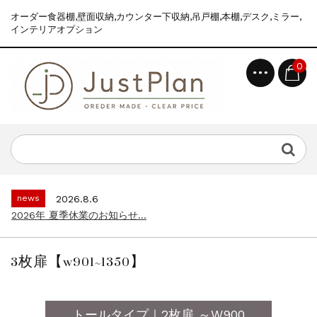
オーダー食器棚,壁面収納,カウンター下収納,吊戸棚,本棚,デスク,ミラー,
インテリアオプション
0
topics
2026.7.2
食器棚えらびが、ぐっとラクになりました｜...
news
2026.8.6
2026年 夏季休業のお知らせ...
topics
2026.7.2
食器棚えらびが、ぐっとラクになりました｜...
3枚扉【w901~1350】
news
2026.8.6
2026年 夏季休業のお知らせ...
topics
2026.7.2
トールタイプ｜2枚扉 ～W900
食器棚えらびが、ぐっとラクになりました｜...