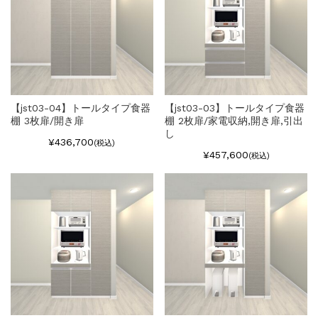
【jst03-04】トールタイプ食器
【jst03-03】トールタイプ食器
棚 3枚扉/開き扉
棚 2枚扉/家電収納,開き扉,引出
し
¥436,700
(税込)
¥457,600
(税込)