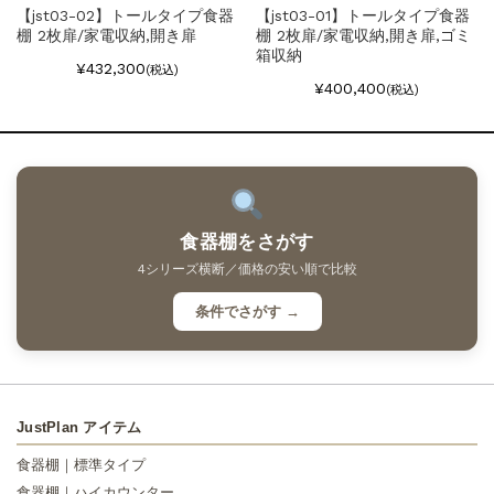
【jst03-02】トールタイプ食器
【jst03-01】トールタイプ食器
棚 2枚扉/家電収納,開き扉
棚 2枚扉/家電収納,開き扉,ゴミ
箱収納
¥432,300
(税込)
¥400,400
(税込)
食器棚をさがす
4シリーズ横断／価格の安い順で比較
条件でさがす →
JustPlan アイテム
食器棚｜標準タイプ
食器棚｜ハイカウンター