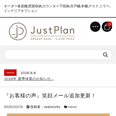
オーダー食器棚,壁面収納,カウンター下収納,吊戸棚,本棚,デスク,ミラー,
インテリアオプション
0
topics
2026.7.2
食器棚えらびが、ぐっとラクになりました｜...
news
2026.8.6
2026年 夏季休業のお知らせ...
topics
2026.7.2
食器棚えらびが、ぐっとラクになりました｜...
『お客様の声』笑顔メール追加更新！
news
2026.8.6
2026年 夏季休業のお知らせ...
2025/03/13
投稿者：zealworks
news
topics
2026.7.2
食器棚えらびが、ぐっとラクになりました｜...