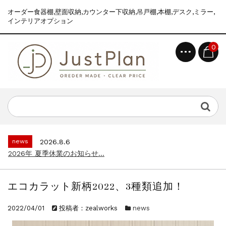
オーダー食器棚,壁面収納,カウンター下収納,吊戸棚,本棚,デスク,ミラー,
インテリアオプション
0
topics
2026.7.2
食器棚えらびが、ぐっとラクになりました｜...
news
2026.8.6
2026年 夏季休業のお知らせ...
topics
2026.7.2
食器棚えらびが、ぐっとラクになりました｜...
エコカラット新柄2022、3種類追加！
news
2026.8.6
2026年 夏季休業のお知らせ...
2022/04/01
投稿者：zealworks
news
topics
2026.7.2
食器棚えらびが、ぐっとラクになりました｜...