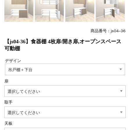
商品番号：js04-36
【js04-36】食器棚 4枚扉/開き扉,オープンスペース
可動棚
デザイン
扉
取手
天板