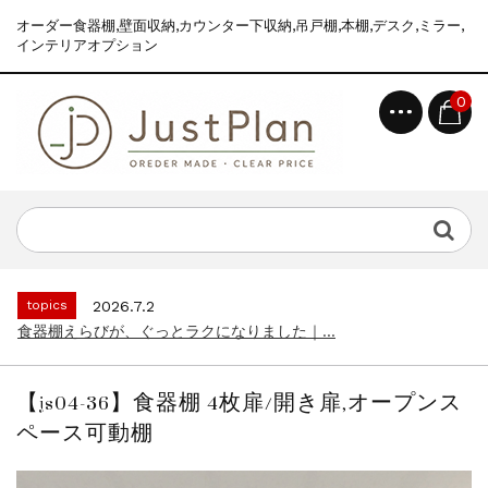
オーダー食器棚,壁面収納,カウンター下収納,吊戸棚,本棚,デスク,ミラー,
インテリアオプション
0
topics
2026.7.2
食器棚えらびが、ぐっとラクになりました｜...
news
2026.8.6
2026年 夏季休業のお知らせ...
topics
2026.7.2
食器棚えらびが、ぐっとラクになりました｜...
news
2026.8.6
2026年 夏季休業のお知らせ...
【js04-36】食器棚 4枚扉/開き扉,オープンス
topics
2026.7.2
ペース可動棚
食器棚えらびが、ぐっとラクになりました｜...