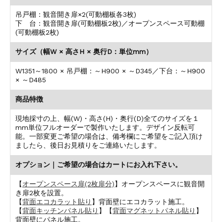
吊戸棚：観音開き扉×2(可動棚板各3枚)
下 台：観音開き扉(可動棚板2枚)／オープンスペース可動棚
(可動棚板2枚)
サイズ（幅W × 高さH × 奥行D：単位mm）
W1351～1800 × 吊戸棚：～H900 × ～D345／下台：～H900
× ～D485
商品特徴
現地採寸の上、幅(W)・高さ(H)・奥行(D)全てのサイズを１
mm単位フルオーダーで製作いたします。デザイン反転可
能。一部変更ご希望の場合は、備考欄にご希望をご記入頂け
ましたら、後日お見積りをご連絡いたします。
オプション｜ご希望の場合はカートにお入れ下さい。
【
オープンスペース扉(2枚扉分)
】オープンスペースに観音開
き扉2枚を設置。
【
背面エコカラット貼り
】背面壁にエコカラット施工。
【
背面キッチンパネル貼り
】【
背面マグネットパネル貼り
】
背面壁にパネル施工。