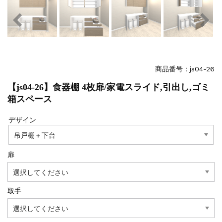
商品番号：js04-26
【js04-26】食器棚 4枚扉/家電スライド,引出し,ゴミ
箱スペース
デザイン
扉
取手