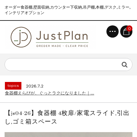
オーダー食器棚,壁面収納,カウンター下収納,吊戸棚,本棚,デスク,ミラー,
インテリアオプション
0
topics
2026.7.2
食器棚えらびが、ぐっとラクになりました｜...
news
2026.8.6
2026年 夏季休業のお知らせ...
topics
2026.7.2
食器棚えらびが、ぐっとラクになりました｜...
news
2026.8.6
2026年 夏季休業のお知らせ...
【js04-26】食器棚 4枚扉/家電スライド,引出
topics
2026.7.2
し,ゴミ箱スペース
食器棚えらびが、ぐっとラクになりました｜...