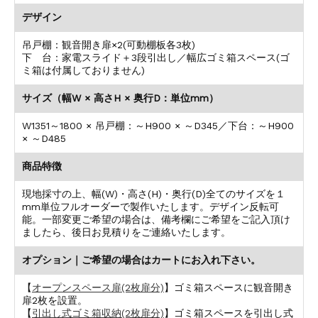
デザイン
吊戸棚：観音開き扉×2(可動棚板各3枚)
下 台：家電スライド＋3段引出し／幅広ゴミ箱スペース(ゴ
ミ箱は付属しておりません)
サイズ（幅W × 高さH × 奥行D：単位mm）
W1351～1800 × 吊戸棚：～H900 × ～D345／下台：～H900
× ～D485
商品特徴
現地採寸の上、幅(W)・高さ(H)・奥行(D)全てのサイズを１
mm単位フルオーダーで製作いたします。デザイン反転可
能。一部変更ご希望の場合は、備考欄にご希望をご記入頂け
ましたら、後日お見積りをご連絡いたします。
オプション｜ご希望の場合はカートにお入れ下さい。
【
オープンスペース扉(2枚扉分)
】ゴミ箱スペースに観音開き
扉2枚を設置。
【
引出し式ゴミ箱収納(2枚扉分)
】ゴミ箱スペースを引出し式