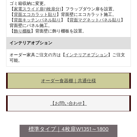
ゴミ箱収納に変更。
【
家電スライド扉(1枚扉分)
】フラップダウン扉を設置。
【
背面エコカラット貼り
】背面壁にエコカラット施工。
【
背面キッチンパネル貼り
】【
背面マグネットパネル貼り
】
背面壁にパネル施工。
【
飾り棚板
】背面壁に飾り棚板を設置。
インテリアオプション
オーダー家具ご注文の方は【
インテリアオプション
】ご注文
可能。
オーダー食器棚｜共通仕様
【お問い合わせ】
標準タイプ｜4枚扉W1351～1800