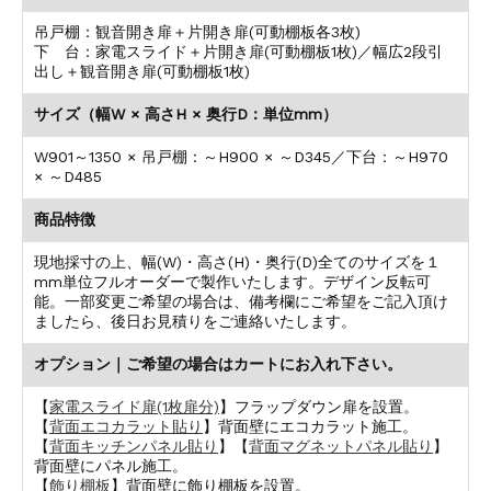
吊戸棚：観音開き扉＋片開き扉(可動棚板各3枚)
下 台：家電スライド＋片開き扉(可動棚板1枚)／幅広2段引
出し＋観音開き扉(可動棚板1枚)
サイズ（幅W × 高さH × 奥行D：単位mm）
W901～1350 × 吊戸棚：～H900 × ～D345／下台：～H970
× ～D485
商品特徴
現地採寸の上、幅(W)・高さ(H)・奥行(D)全てのサイズを１
mm単位フルオーダーで製作いたします。デザイン反転可
能。一部変更ご希望の場合は、備考欄にご希望をご記入頂け
ましたら、後日お見積りをご連絡いたします。
オプション｜ご希望の場合はカートにお入れ下さい。
【
家電スライド扉(1枚扉分)
】フラップダウン扉を設置。
【
背面エコカラット貼り
】背面壁にエコカラット施工。
【
背面キッチンパネル貼り
】【
背面マグネットパネル貼り
】
背面壁にパネル施工。
【
飾り棚板
】背面壁に飾り棚板を設置。