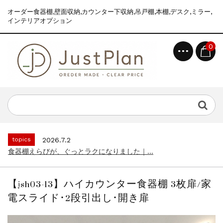
オーダー食器棚,壁面収納,カウンター下収納,吊戸棚,本棚,デスク,ミラー,
インテリアオプション
0
topics
2026.7.2
食器棚えらびが、ぐっとラクになりました｜...
news
2026.8.6
2026年 夏季休業のお知らせ...
topics
2026.7.2
食器棚えらびが、ぐっとラクになりました｜...
news
2026.8.6
2026年 夏季休業のお知らせ...
【jsh03-13】ハイカウンター食器棚 3枚扉/家
topics
2026.7.2
電スライド･2段引出し･開き扉
食器棚えらびが、ぐっとラクになりました｜...