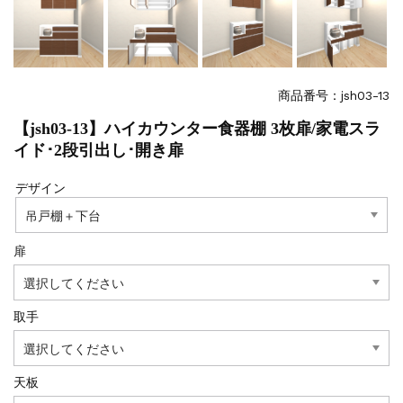
商品番号：jsh03-13
【jsh03-13】ハイカウンター食器棚 3枚扉/家電スラ
イド･2段引出し･開き扉
デザイン
扉
取手
天板