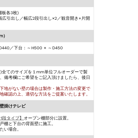
板各3枚)
幅広引出し／幅広2段引出し×2／観音開き+片開
mm）
～D440／下台：～H500 × ～D450
(D)全てのサイズを１mm単位フルオーダーで製
、備考欄にご希望をご記入頂けましたら、後日
下地がない壁の場合は製作・施工方法の変更で
地確認の上、適切な方法をご提案いたします。
壁掛けテレビ
1段タイプ】
オープン棚部分に設置。
戸棚と下台の背面壁に施工。
たい場合。