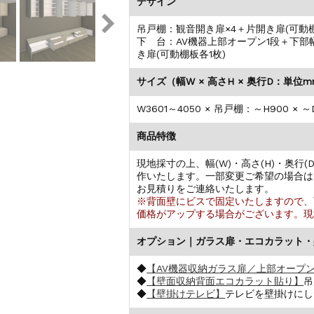
デザイン
吊戸棚：観音開き扉×4＋片開き扉(可動棚
下 台：AV機器上部オープン1段＋下部
き扉(可動棚板各1枚)
サイズ（幅W × 高さH × 奥行D：単位
W3601～4050 × 吊戸棚：～H900 × 
商品特徴
現地採寸の上、幅(W)・高さ(H)・奥行
作いたします。一部変更ご希望の場合は
お見積りをご連絡いたします。
※背面壁にビスで固定いたしますので、
価格がアップする場合がございます。現
オプション｜ガラス扉・エコカラット・
◆
【AV機器収納ガラス扉／上部オープン
◆
【壁面収納背面エコカラット貼り】
吊
◆
【壁掛けテレビ】
テレビを壁掛けにし