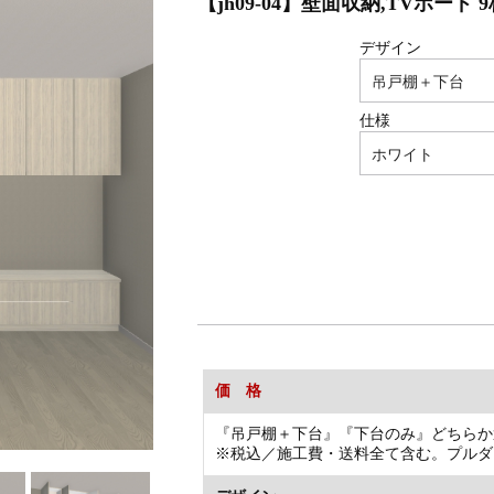
【jh09-04】壁面収納,TVボード 
デザイン
仕様
価 格
『吊戸棚＋下台』『下台のみ』どちらか
※税込／施工費・送料全て含む。プルダ