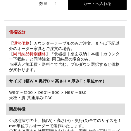
数量
価格区分
【
通常価格
】カウンターテーブルのみご注文、または下記以
外のオーダー家具とご注文の場合。
【
同日納品特別価格
】『食器棚｜壁面収納｜本棚｜カウンタ
ー下収納』と同時注文･同日納品の場合のみ。
※税込／施工費・送料全て含む。プルダウン選択すると価格
が変わります。
サイズ（幅W × 奥行D × 高さH × 厚みT：単位mm）
W901～1200 × D601～900 × H681～980
天板・脚 共通厚み:T80
商品特徴
◇現地採寸の上、幅(W)・高さ(H)・奥行(D)全てのサイズを１
mm単位フルオーダーで製作いたします。