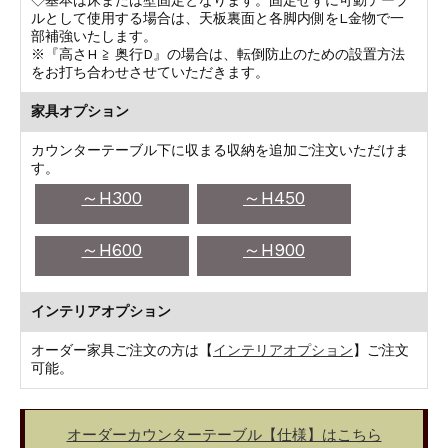
◇基本は床または壁固定となります。固定せずに可動テーブ
ルとして使用する場合は、天板裏面と各脚内側をL金物で一
部補強いたします。
※『高さH ≧ 奥行D』の場合は、転倒防止のための設置方法
をお打ち合わせさせていただきます。
家具オプション
カウンターテーブル下に収まる収納を追加ご注文いただけま
す。
～H300
～H450
～H600
～H900
インテリアオプション
オーダー家具ご注文の方は【
インテリアオプション
】ご注文
可能。
オーダーカウンターテーブル【仕様】はこちら