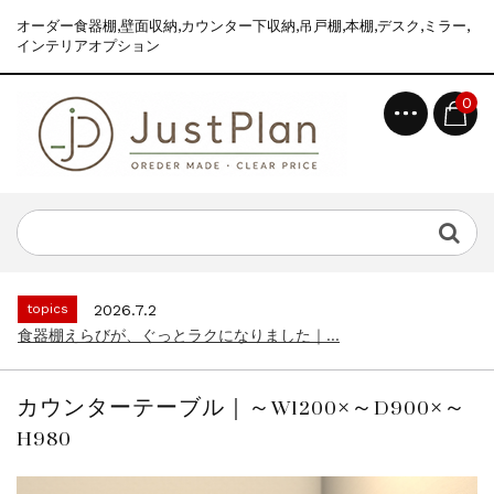
オーダー食器棚,壁面収納,カウンター下収納,吊戸棚,本棚,デスク,ミラー,
インテリアオプション
0
topics
2026.7.2
食器棚えらびが、ぐっとラクになりました｜...
news
2026.8.6
2026年 夏季休業のお知らせ...
topics
2026.7.2
食器棚えらびが、ぐっとラクになりました｜...
news
2026.8.6
2026年 夏季休業のお知らせ...
カウンターテーブル｜～W1200×～D900×～
topics
2026.7.2
H980
食器棚えらびが、ぐっとラクになりました｜...