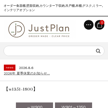
オーダー食器棚,壁面収納,カウンター下収納,吊戸棚,本棚,デスク,ミラー,
インテリアオプション
0
topics
2026.7.2
食器棚えらびが、ぐっとラクになりました｜...
news
2026.8.6
2026年 夏季休業のお知らせ...
topics
2026.7.2
食器棚えらびが、ぐっとラクになりました｜...
【w1351~1800】
news
2026.8.6
2026年 夏季休業のお知らせ...
topics
2026.7.2
～W900
W901～1350
食器棚えらびが、ぐっとラクになりました｜...