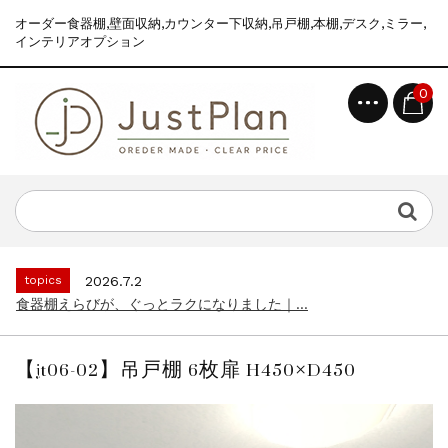
オーダー食器棚,壁面収納,カウンター下収納,吊戸棚,本棚,デスク,ミラー,
インテリアオプション
0
topics
2026.7.2
食器棚えらびが、ぐっとラクになりました｜...
news
2026.8.6
2026年 夏季休業のお知らせ...
topics
2026.7.2
食器棚えらびが、ぐっとラクになりました｜...
news
2026.8.6
2026年 夏季休業のお知らせ...
【jt06-02】吊戸棚 6枚扉 H450×D450
topics
2026.7.2
食器棚えらびが、ぐっとラクになりました｜...