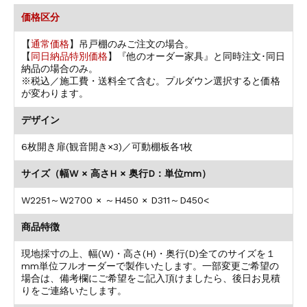
価格区分
【
通常価格
】吊戸棚のみご注文の場合。
【
同日納品特別価格
】『他のオーダー家具』と同時注文･同日
納品の場合のみ。
※税込／施工費・送料全て含む。プルダウン選択すると価格
が変わります。
デザイン
6枚開き扉(観音開き×3)／可動棚板各1枚
サイズ（幅W × 高さH × 奥行D：単位mm）
W2251～W2700 × ～H450 × D311～D450<
商品特徴
現地採寸の上、幅(W)・高さ(H)・奥行(D)全てのサイズを１
mm単位フルオーダーで製作いたします。一部変更ご希望の
場合は、備考欄にご希望をご記入頂けましたら、後日お見積
りをご連絡いたします。