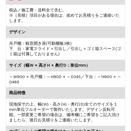
税込／施工費・送料全て含む。
※［見積］項目がある場合は、改めてお見積りをご連絡いた
します。
デザイン
吊戸棚：観音開き扉(可動棚板3枚)
下 台：家電スライド＋引出し／引出し＋ゴミ箱スペース(ゴ
ミ箱は付属しておりません)
サイズ（幅W × 高さH × 奥行D：単位mm）
～W900 × 吊戸棚：～H900 × ～D345／下台：～H900 × ～
D485
商品特徴
現地採寸の上、幅(W)・高さ(H)・奥行(D)全てのサイズを１
mm単位フルオーダーで製作いたします。デザイン反転可
能。一部変更ご希望の場合は、備考欄にご希望をご記入頂け
ましたら、後日お見積りをご連絡いたします。