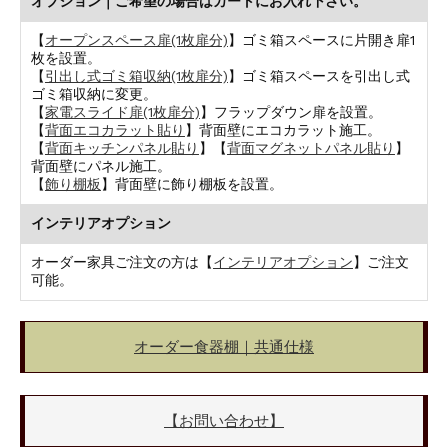
オプション｜ご希望の場合はカートにお入れ下さい。
【
オープンスペース扉(1枚扉分)
】ゴミ箱スペースに片開き扉1
枚を設置。
【
引出し式ゴミ箱収納(1枚扉分)
】ゴミ箱スペースを引出し式
ゴミ箱収納に変更。
【
家電スライド扉(1枚扉分)
】フラップダウン扉を設置。
【
背面エコカラット貼り
】背面壁にエコカラット施工。
【
背面キッチンパネル貼り
】【
背面マグネットパネル貼り
】
背面壁にパネル施工。
【
飾り棚板
】背面壁に飾り棚板を設置。
インテリアオプション
オーダー家具ご注文の方は【
インテリアオプション
】ご注文
可能。
オーダー食器棚｜共通仕様
【お問い合わせ】