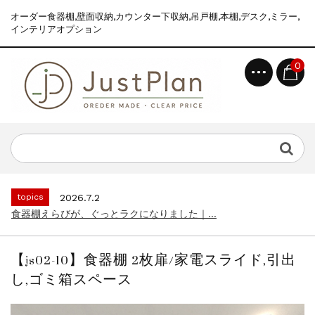
オーダー食器棚,壁面収納,カウンター下収納,吊戸棚,本棚,デスク,ミラー,
インテリアオプション
0
topics
2026.7.2
食器棚えらびが、ぐっとラクになりました｜...
news
2026.8.6
2026年 夏季休業のお知らせ...
topics
2026.7.2
食器棚えらびが、ぐっとラクになりました｜...
news
2026.8.6
2026年 夏季休業のお知らせ...
【js02-10】食器棚 2枚扉/家電スライド,引出
topics
2026.7.2
し,ゴミ箱スペース
食器棚えらびが、ぐっとラクになりました｜...