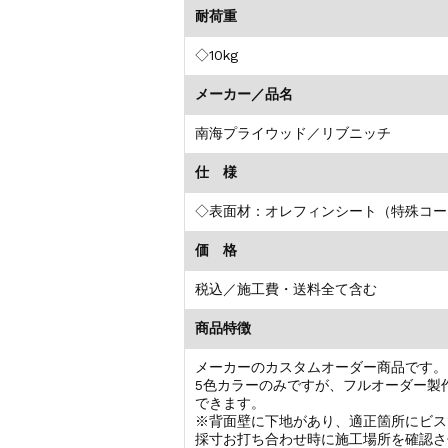
耐荷重
◇10kg
メーカー／品名
南海プライウッド／リブニッチ
仕 様
◇表面材：オレフィンシート（特殊コー
価 格
税込／施工費・送料全て含む
商品特徴
メーカーのカスタムオーダー商品です。
5色カラーのみですが、フルオーダー製
できます。
※背面壁に下地があり、適正箇所にビス
採寸お打ち合わせ時に施工場所を確認さ