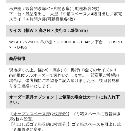
吊戸棚：観音開き扉×2+片開き扉(可動棚板各2枚)
下 台：浅型引出し＋大型ゴミ箱スペース／4段引出し／家電
スライド＋片開き扉(可動棚板各1枚)
サイズ（幅W × 高さH × 奥行D：単位mm）
W1801～2250 × 吊戸棚：～H900 × ～D345／下台：～H970
× ～D485
商品特徴
現地採寸の上、幅(W)・高さ(H)・奥行(D)全てのサイズを１
mm単位フルオーダーで製作いたします。一部変更ご希望の
場合は、備考欄にご希望をご記入頂けましたら、後日お見積
りをご連絡いたします。
オーダー家具オプション｜ご希望の場合はカートにお入れ下
さい。
【
オープンスペース扉(2枚扉分)
】ゴミ箱スペースに観音開き
扉2枚を設置。
【
引出し式ゴミ箱収納(2枚扉分)
】ゴミ箱スペースを引出し式
ゴミ箱収納に変更。