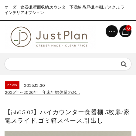
オーダー食器棚,壁面収納,カウンター下収納,吊戸棚,本棚,デスク,ミラー,
インテリアオプション
0
news
2025.12.30
2025年～2026年 年末年始休業のお...
topics
2026.7.2
食器棚えらびが、ぐっとラクになりました｜...
news
2025.12.30
2025年～2026年 年末年始休業のお...
topics
2026.7.2
食器棚えらびが、ぐっとラクになりました｜...
【jsh05-07】ハイカウンター食器棚 5枚扉/家
news
2025.12.30
電スライド,ゴミ箱スペース,引出し
2025年～2026年 年末年始休業のお...