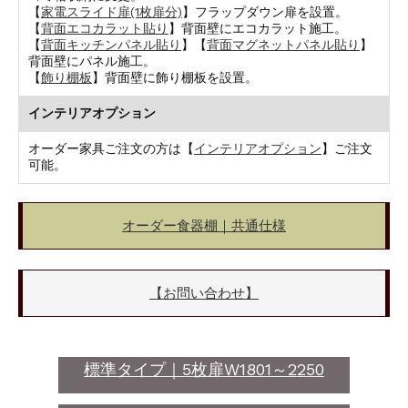
【
家電スライド扉(1枚扉分)
】フラップダウン扉を設置。
【
背面エコカラット貼り
】背面壁にエコカラット施工。
【
背面キッチンパネル貼り
】【
背面マグネットパネル貼り
】
背面壁にパネル施工。
【
飾り棚板
】背面壁に飾り棚板を設置。
インテリアオプション
オーダー家具ご注文の方は【
インテリアオプション
】ご注文
可能。
オーダー食器棚｜共通仕様
【お問い合わせ】
標準タイプ｜5枚扉W1801～2250