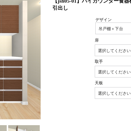
【jsh05-01】ハイカウンター食
引出し
デザイン
扉
取手
天板