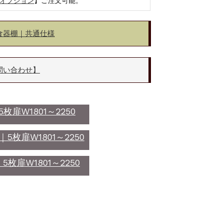
オプション
】ご注文可能。
食器棚｜共通仕様
問い合わせ】
枚扉W1801～2250
枚扉W1801～2250
枚扉W1801～2250