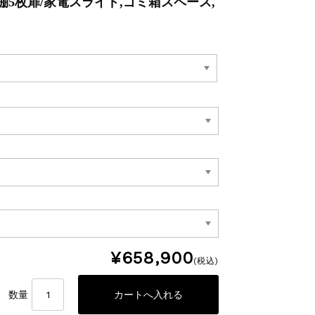
器棚5枚扉/家電スライド,ゴミ箱スペース,
¥658,900
(税込)
数量