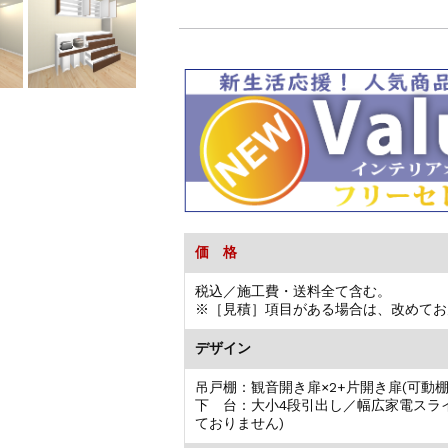
価 格
税込／施工費・送料全て含む。
※［見積］項目がある場合は、改めてお
デザイン
吊戸棚：観音開き扉×2+片開き扉(可動棚
下 台：大小4段引出し／幅広家電スラ
ておりません)