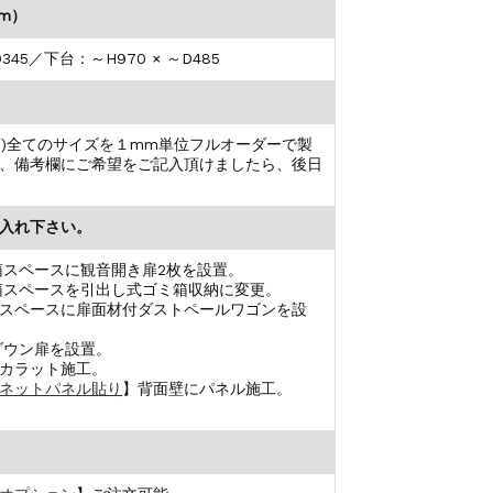
mm）
D345／下台：～H970 × ～D485
(D)全てのサイズを１mm単位フルオーダーで製
、備考欄にご希望をご記入頂けましたら、後日
入れ下さい。
箱スペースに観音開き扉2枚を設置。
箱スペースを引出し式ゴミ箱収納に変更。
スペースに扉面材付ダストペールワゴンを設
ダウン扉を設置。
カラット施工。
ネットパネル貼り
】背面壁にパネル施工。