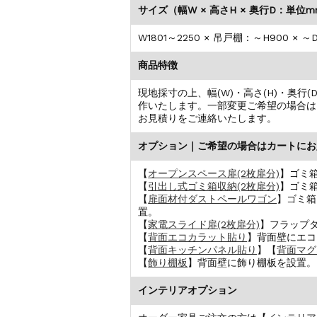
サイズ（幅W × 高さH × 奥行D：単位
W1801～2250 × 吊戸棚：～H900 × ～
商品特徴
現地採寸の上、幅(W)・高さ(H)・奥行
作いたします。一部変更ご希望の場合は
お見積りをご連絡いたします。
オプション｜ご希望の場合はカートにお
【
オープンスペース扉(2枚扉分)
】ゴミ
【
引出し式ゴミ箱収納(2枚扉分)
】ゴミ
【
扉面材付ダストペールワゴン
】ゴミ箱
置。
【
家電スライド扉(2枚扉分)
】フラップ
【
背面エコカラット貼り
】背面壁にエコ
【
背面キッチンパネル貼り
】【
背面マグ
【
飾り棚板
】背面壁に飾り棚板を設置。
インテリアオプション