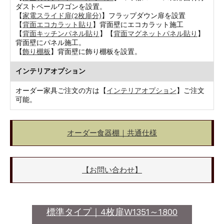
ダストペールワゴンを設置。
【
家電スライド扉(2枚扉分)
】フラップダウン扉を設置
【
背面エコカラット貼り
】背面壁にエコカラット施工
【
背面キッチンパネル貼り
】【
背面マグネットパネル貼り
】
背面壁にパネル施工。
【
飾り棚板
】背面壁に飾り棚板を設置。
インテリアオプション
オーダー家具ご注文の方は【
インテリアオプション
】ご注文
可能。
オーダー食器棚｜共通仕様
【お問い合わせ】
標準タイプ｜4枚扉W1351～1800