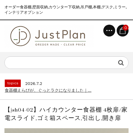
オーダー食器棚,壁面収納,カウンター下収納,吊戸棚,本棚,デスク,ミラー,
インテリアオプション
0
topics
2026.7.2
食器棚えらびが、ぐっとラクになりました｜...
news
2026.8.6
2026年 夏季休業のお知らせ...
topics
2026.7.2
食器棚えらびが、ぐっとラクになりました｜...
news
2026.8.6
2026年 夏季休業のお知らせ...
【jsh04-02】ハイカウンター食器棚 4枚扉/家
topics
2026.7.2
電スライド,ゴミ箱スペース,引出し,開き扉
食器棚えらびが、ぐっとラクになりました｜...