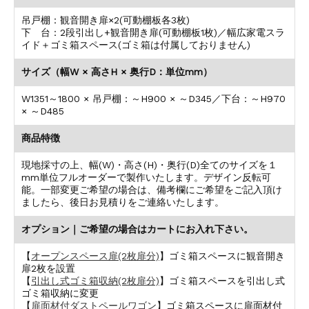
吊戸棚：観音開き扉×2(可動棚板各3枚)
下 台：2段引出し+観音開き扉(可動棚板1枚)／幅広家電スラ
イド＋ゴミ箱スペース(ゴミ箱は付属しておりません)
サイズ（幅W × 高さH × 奥行D：単位mm）
W1351～1800 × 吊戸棚：～H900 × ～D345／下台：～H970
× ～D485
商品特徴
現地採寸の上、幅(W)・高さ(H)・奥行(D)全てのサイズを１
mm単位フルオーダーで製作いたします。デザイン反転可
能。一部変更ご希望の場合は、備考欄にご希望をご記入頂け
ましたら、後日お見積りをご連絡いたします。
オプション｜ご希望の場合はカートにお入れ下さい。
【
オープンスペース扉(2枚扉分)
】ゴミ箱スペースに観音開き
扉2枚を設置
【
引出し式ゴミ箱収納(2枚扉分)
】ゴミ箱スペースを引出し式
ゴミ箱収納に変更
【
扉面材付ダストペールワゴン
】ゴミ箱スペースに扉面材付