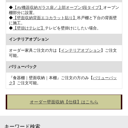
◆
【AV機器収納ガラス扉／上部オープン1段タイプ】
オープン
棚部分に設置。
◆
【壁面収納背面エコカラット貼り】
吊戸棚と下台の背面壁
に施工。
◆
【壁掛けテレビ】
テレビを壁掛けにしたい場合。
インテリアオプション
オーダー家具ご注文の方は【
インテリアオプション
】ご注文
可能。
バリューパック
『食器棚｜壁面収納｜本棚』ご注文の方のみ【
バリューパッ
ク
】ご注文可能。
オーダー壁面収納【仕様】はこちら
キーワード検索