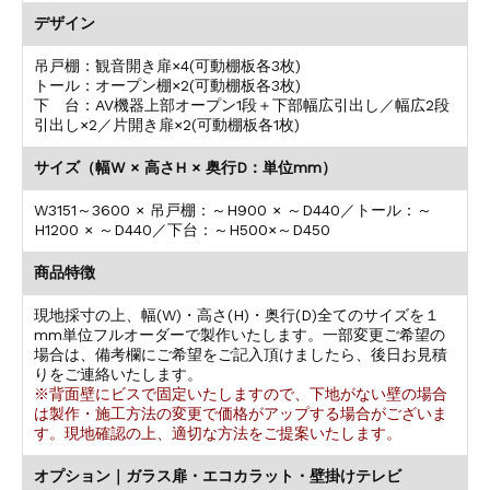
デザイン
吊戸棚：観音開き扉×4(可動棚板各3枚)
トール：オープン棚×2(可動棚板各3枚)
下 台：AV機器上部オープン1段＋下部幅広引出し／幅広2段
引出し×2／片開き扉×2(可動棚板各1枚)
サイズ（幅W × 高さH × 奥行D：単位mm）
W3151～3600 × 吊戸棚：～H900 × ～D440／トール：～
H1200 × ～D440／下台：～H500×～D450
商品特徴
現地採寸の上、幅(W)・高さ(H)・奥行(D)全てのサイズを１
mm単位フルオーダーで製作いたします。一部変更ご希望の
場合は、備考欄にご希望をご記入頂けましたら、後日お見積
りをご連絡いたします。
※背面壁にビスで固定いたしますので、下地がない壁の場合
は製作・施工方法の変更で価格がアップする場合がございま
す。現地確認の上、適切な方法をご提案いたします。
オプション｜ガラス扉・エコカラット・壁掛けテレビ