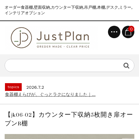
オーダー食器棚,壁面収納,カウンター下収納,吊戸棚,本棚,デスク,ミラー,
インテリアオプション
0
topics
2026.7.2
食器棚えらびが、ぐっとラクになりました｜...
news
2026.8.6
2026年 夏季休業のお知らせ...
topics
2026.7.2
食器棚えらびが、ぐっとラクになりました｜...
news
2026.8.6
2026年 夏季休業のお知らせ...
【jk06-02】カウンター下収納5枚開き扉オー
topics
2026.7.2
プンR棚
食器棚えらびが、ぐっとラクになりました｜...