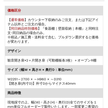
価格区分
【
通常価格
】カウンター下収納のみご注文、または下記アイ
テム以外とご注文の場合。
【
同日納品特別価格
】『食器棚｜壁面収納｜本棚』と同時注
文･同日納品の場合のみ。
※税込／施工費・送料全て含む。プルダウン選択すると価格
が変わります。
デザイン
観音開き扉×2＋片開き扉（可動棚板各3枚）＋オープンR棚
サイズ（幅W × 高さH × 奥行D：単位mm）
W2251～2700 × ～H960 × ～D310
【開き扉(内寸D)】外寸Dからマイナス40mm
商品特徴
現地採寸の上、幅(W)・高さ(H)・奥行(D)全てのサイズを１
mm単位フルオーダーで製作いたします。一部変更ご希望の