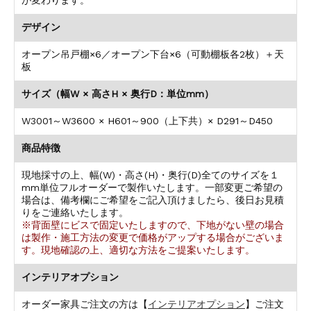
が変わります。
デザイン
オープン吊戸棚×6／オープン下台×6（可動棚板各2枚）＋天
板
サイズ（幅W × 高さH × 奥行D：単位mm）
W3001～W3600 × H601～900（上下共）× D291～D450
商品特徴
現地採寸の上、幅(W)・高さ(H)・奥行(D)全てのサイズを１
mm単位フルオーダーで製作いたします。一部変更ご希望の
場合は、備考欄にご希望をご記入頂けましたら、後日お見積
りをご連絡いたします。
※背面壁にビスで固定いたしますので、下地がない壁の場合
は製作・施工方法の変更で価格がアップする場合がございま
す。現地確認の上、適切な方法をご提案いたします。
インテリアオプション
オーダー家具ご注文の方は【
インテリアオプション
】ご注文