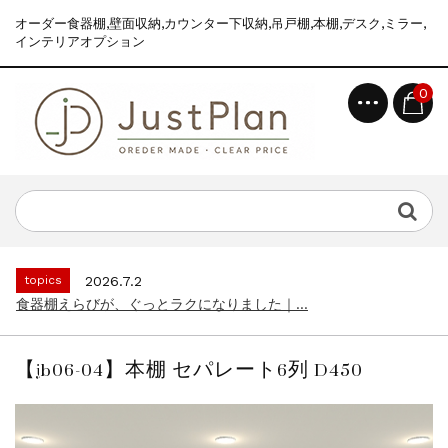
オーダー食器棚,壁面収納,カウンター下収納,吊戸棚,本棚,デスク,ミラー,
インテリアオプション
0
topics
2026.7.2
食器棚えらびが、ぐっとラクになりました｜...
news
2026.8.6
2026年 夏季休業のお知らせ...
topics
2026.7.2
食器棚えらびが、ぐっとラクになりました｜...
news
2026.8.6
2026年 夏季休業のお知らせ...
【jb06-04】本棚 セパレート6列 D450
topics
2026.7.2
食器棚えらびが、ぐっとラクになりました｜...