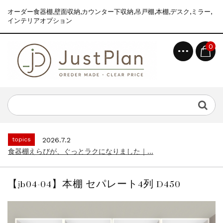
オーダー食器棚,壁面収納,カウンター下収納,吊戸棚,本棚,デスク,ミラー,
インテリアオプション
0
topics
2026.7.2
食器棚えらびが、ぐっとラクになりました｜...
news
2026.8.6
2026年 夏季休業のお知らせ...
topics
2026.7.2
食器棚えらびが、ぐっとラクになりました｜...
news
2026.8.6
2026年 夏季休業のお知らせ...
【jb04-04】本棚 セパレート4列 D450
topics
2026.7.2
食器棚えらびが、ぐっとラクになりました｜...