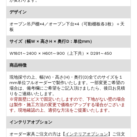
が変わります。
デザイン
オープン吊戸棚×4／オープン下台×4（可動棚板各2枚）＋天
板
サイズ（幅W × 高さH × 奥行D：単位mm）
W1801～2400 × H601～900（上下共）× D291～450
商品特徴
現地採寸の上、幅(W)・高さ(H)・奥行(D)全てのサイズを１
mm単位フルオーダーで製作いたします。一部変更ご希望の
場合は、備考欄にご希望をご記入頂けましたら、後日お見積
りをご連絡いたします。
※背面壁にビスで固定いたしますので、下地がない壁の場合
は製作・施工方法の変更で価格がアップする場合がございま
す。現地確認の上、適切な方法をご提案いたします。
インテリアオプション
オーダー家具ご注文の方は【
インテリアオプション
】ご注文